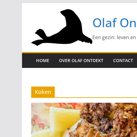
Ga
naar
Olaf On
de
inhoud
Een gezin: leven en
HOME
OVER OLAF ONTDEKT
CONTACT
Koken