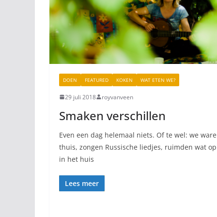
DOEN
FEATURED
KOKEN
WAT ETEN WE?
29 juli 2018
royvanveen
Smaken verschillen
Even een dag helemaal niets. Of te wel: we war
thuis, zongen Russische liedjes, ruimden wat op
in het huis
Lees meer