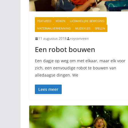
FEATURED
KOKEN
LICHAMELIJKE BEWEGING
MATERIAALVERKENNING
MUZIEKLES
SPELEN
11 augustus 2018
royvanveen
Een robot bouwen
Een dagje op weg om met elkaar, maar elk voor
zich, een eenvoudige robot te bouwen van
alledaagse dingen. We
Lees meer