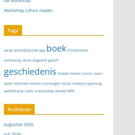
De Workshop
Workshop Litho’s maken
Tags
boek
aarde
aardrijkskunde
app
Christendom
community
dood
engeland
geloof
geschiedenis
Griezel
heksen
humor
kaart
lijden
Minimaxi
muizen
noorwegen
occult
software
spanning
swifterkamp
video
vriendschap
wereld
WW1
Archieven
augustus 2026
juli 2026