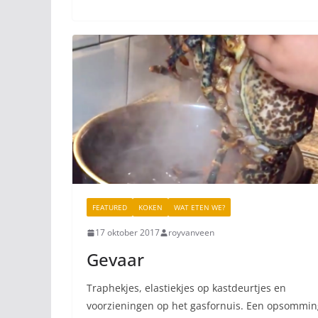
FEATURED
KOKEN
WAT ETEN WE?
17 oktober 2017
royvanveen
Gevaar
Traphekjes, elastiekjes op kastdeurtjes en
voorzieningen op het gasfornuis. Een opsommin