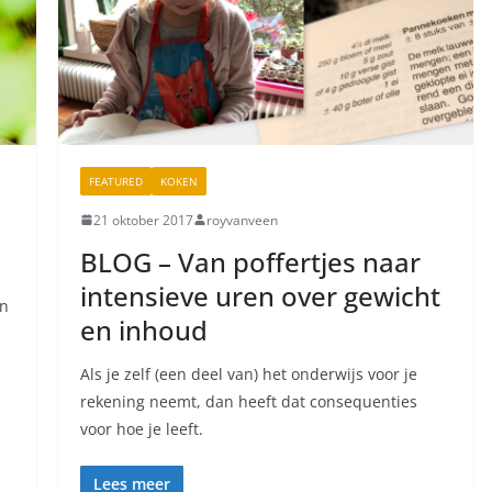
FEATURED
KOKEN
21 oktober 2017
royvanveen
BLOG – Van poffertjes naar
intensieve uren over gewicht
en
en inhoud
Als je zelf (een deel van) het onderwijs voor je
rekening neemt, dan heeft dat consequenties
voor hoe je leeft.
Lees meer