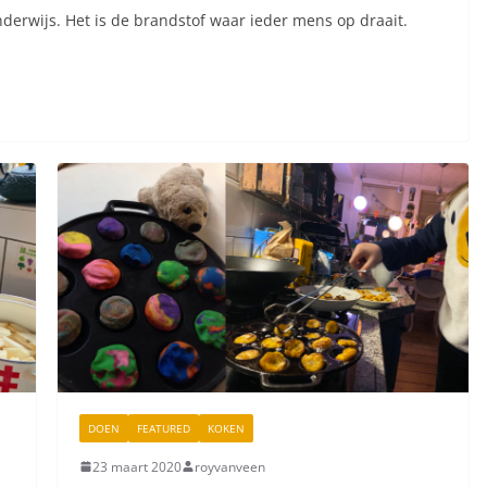
nderwijs. Het is de brandstof waar ieder mens op draait.
DOEN
FEATURED
KOKEN
23 maart 2020
royvanveen