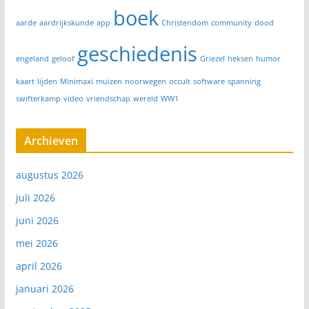
boek
aarde
aardrijkskunde
app
Christendom
community
dood
geschiedenis
engeland
geloof
Griezel
heksen
humor
kaart
lijden
Minimaxi
muizen
noorwegen
occult
software
spanning
swifterkamp
video
vriendschap
wereld
WW1
Archieven
augustus 2026
juli 2026
juni 2026
mei 2026
april 2026
januari 2026