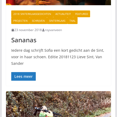
2018 SINTERKLAASGEDICHTEN
ACTUALITEIT
FEATURED
PROJECTEN
SCHRIJVEN
SINTERKLAAS
TAAL
23 november 2018
royvanveen
Sananas
Iedere dag schrijft Sofia een kort gedicht aan de Sint,
voor in haar schoen. Editie 20181123 Lieve Sint, Van
Sander
Lees meer