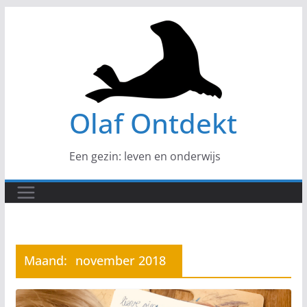
Ga
naar
de
inhoud
Olaf Ontdekt
Een gezin: leven en onderwijs
Maand:
november 2018