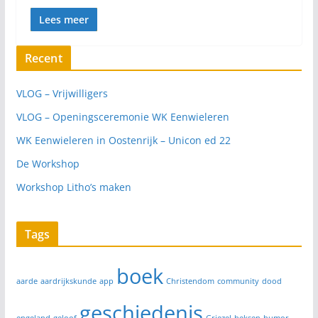
Lees meer
Recent
VLOG – Vrijwilligers
VLOG – Openingsceremonie WK Eenwieleren
WK Eenwieleren in Oostenrijk – Unicon ed 22
De Workshop
Workshop Litho’s maken
Tags
boek
aarde
aardrijkskunde
app
Christendom
community
dood
geschiedenis
engeland
geloof
Griezel
heksen
humor