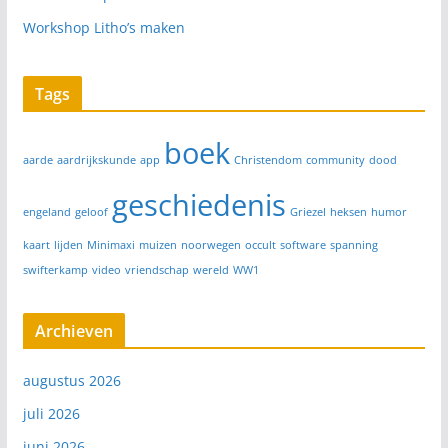
Workshop Litho’s maken
Tags
boek
aarde
aardrijkskunde
app
Christendom
community
dood
geschiedenis
engeland
geloof
Griezel
heksen
humor
kaart
lijden
Minimaxi
muizen
noorwegen
occult
software
spanning
swifterkamp
video
vriendschap
wereld
WW1
Archieven
augustus 2026
juli 2026
juni 2026