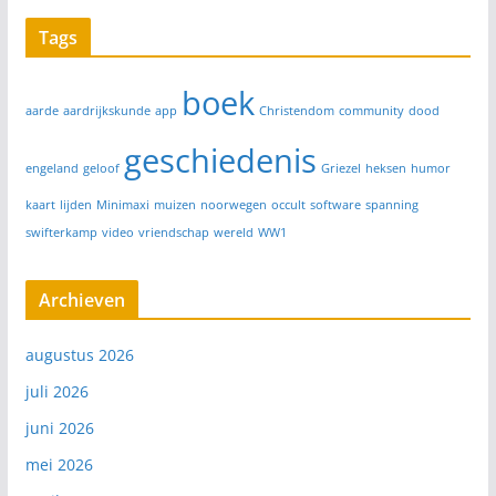
Tags
boek
aarde
aardrijkskunde
app
Christendom
community
dood
geschiedenis
engeland
geloof
Griezel
heksen
humor
kaart
lijden
Minimaxi
muizen
noorwegen
occult
software
spanning
swifterkamp
video
vriendschap
wereld
WW1
Archieven
augustus 2026
juli 2026
juni 2026
mei 2026