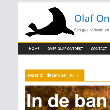
Ga
naar
Olaf On
de
inhoud
Een gezin: leven en
HOME
OVER OLAF ONTDEKT
CONTACT
Maand:
december 2017