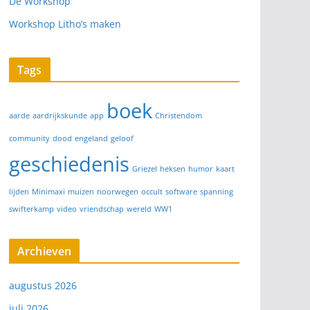
De Workshop
Workshop Litho’s maken
Tags
boek
aarde
aardrijkskunde
app
Christendom
community
dood
engeland
geloof
geschiedenis
Griezel
heksen
humor
kaart
lijden
Minimaxi
muizen
noorwegen
occult
software
spanning
swifterkamp
video
vriendschap
wereld
WW1
Archieven
augustus 2026
juli 2026