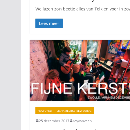
We lazen zo’n beetje alles van Tolkien voor in zo
Lees meer
FEATURED
LICHAMELIJKE BEWEGING
25 december 2017
royvanveen