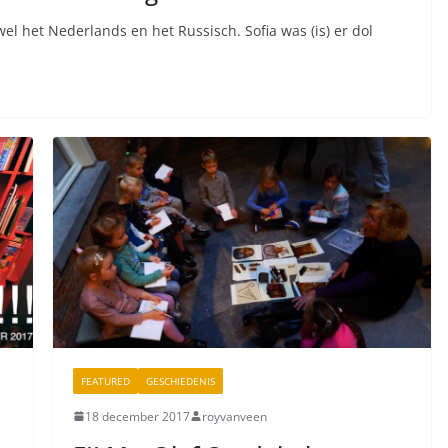
wel het Nederlands en het Russisch. Sofia was (is) er dol
FEATURED
GESCHIEDENIS
18 december 2017
royvanveen