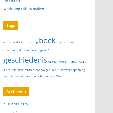
De Workshop
Workshop Litho’s maken
Tags
boek
aarde
aardrijkskunde
app
Christendom
community
dood
engeland
geloof
geschiedenis
Griezel
heksen
humor
kaart
lijden
Minimaxi
muizen
noorwegen
occult
software
spanning
swifterkamp
video
vriendschap
wereld
WW1
Archieven
augustus 2026
juli 2026