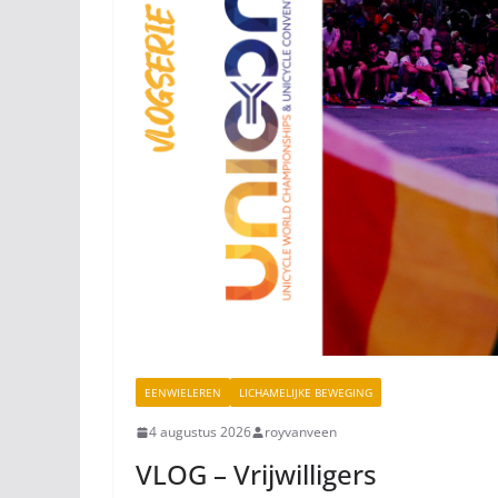
EENWIELEREN
LICHAMELIJKE BEWEGING
4 augustus 2026
royvanveen
VLOG – Vrijwilligers