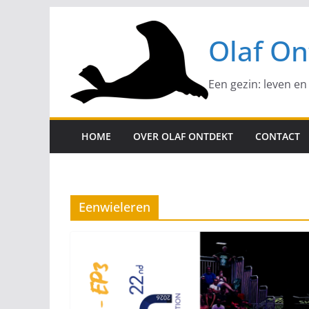
Ga
naar
Olaf On
de
inhoud
Een gezin: leven en
HOME
OVER OLAF ONTDEKT
CONTACT
Eenwieleren