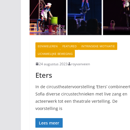
EENWIELEREN
FEATURED
INTRINSIEKE MOTIVATIE
LICHAMELIJKE BEWEGING
24 augustus 2023
royvanveen
Eters
In de circustheatervoorstelling ‘Eters’ combineer
Sofia diverse circustechnieken met live zang en
acteerwerk tot een theatrale vertelling. De
voorstelling is
Lees meer