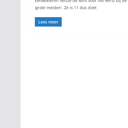
Eenwieleren fietste de Mini voor het eerst bij de
‘grote meiden’. Ze is 11 dus doet
Lees meer