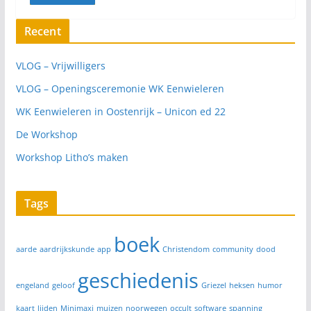
Recent
VLOG – Vrijwilligers
VLOG – Openingsceremonie WK Eenwieleren
WK Eenwieleren in Oostenrijk – Unicon ed 22
De Workshop
Workshop Litho’s maken
Tags
boek
aarde
aardrijkskunde
app
Christendom
community
dood
geschiedenis
engeland
geloof
Griezel
heksen
humor
kaart
lijden
Minimaxi
muizen
noorwegen
occult
software
spanning