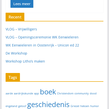
Lees meer
Recent
VLOG – Vrijwilligers
VLOG – Openingsceremonie WK Eenwieleren
WK Eenwieleren in Oostenrijk – Unicon ed 22
De Workshop
Workshop Litho’s maken
Tags
boek
aarde
aardrijkskunde
app
Christendom
community
dood
geschiedenis
engeland
geloof
Griezel
heksen
humor