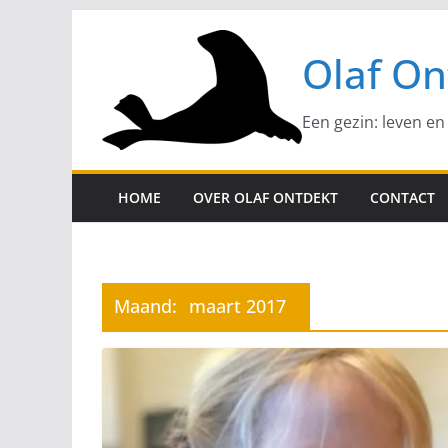
Ga
naar
Olaf On
de
inhoud
Een gezin: leven en
HOME
OVER OLAF ONTDEKT
CONTACT
Maand:
maart 2017