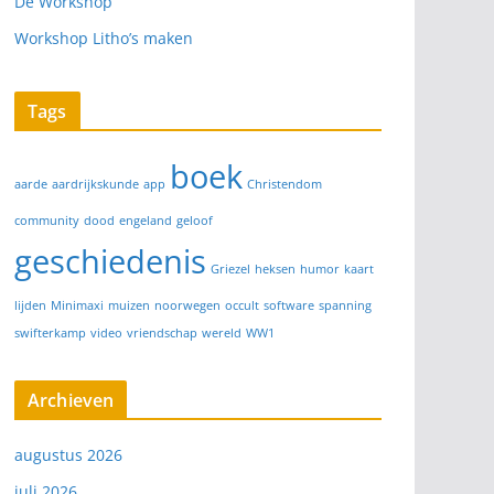
De Workshop
Workshop Litho’s maken
Tags
boek
aarde
aardrijkskunde
app
Christendom
community
dood
engeland
geloof
geschiedenis
Griezel
heksen
humor
kaart
lijden
Minimaxi
muizen
noorwegen
occult
software
spanning
swifterkamp
video
vriendschap
wereld
WW1
Archieven
augustus 2026
juli 2026