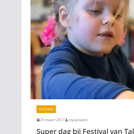
FEATURED
25 maart 2017
royvanveen
Super dag bij Festival van Ta