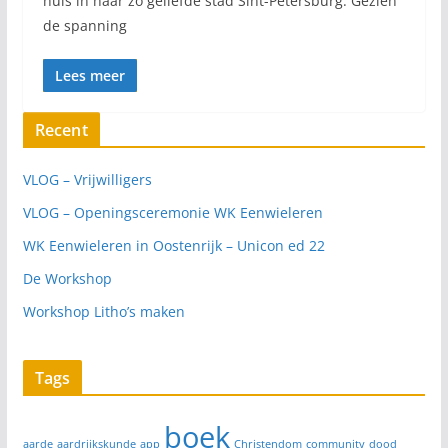
huis in haar zo geliefde stad Sint-Petersburg. Gezien
de spanning
Lees meer
Recent
VLOG – Vrijwilligers
VLOG – Openingsceremonie WK Eenwieleren
WK Eenwieleren in Oostenrijk – Unicon ed 22
De Workshop
Workshop Litho’s maken
Tags
boek
aarde
aardrijkskunde
app
Christendom
community
dood