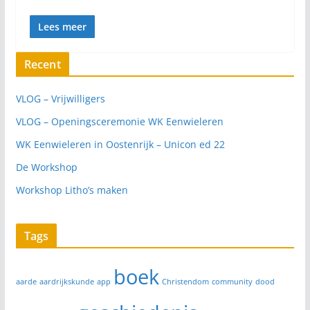
Lees meer
Recent
VLOG – Vrijwilligers
VLOG – Openingsceremonie WK Eenwieleren
WK Eenwieleren in Oostenrijk – Unicon ed 22
De Workshop
Workshop Litho’s maken
Tags
boek
aarde
aardrijkskunde
app
Christendom
community
dood