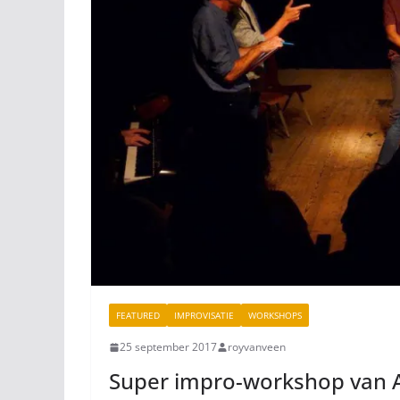
FEATURED
IMPROVISATIE
WORKSHOPS
25 september 2017
royvanveen
Super impro-workshop van A