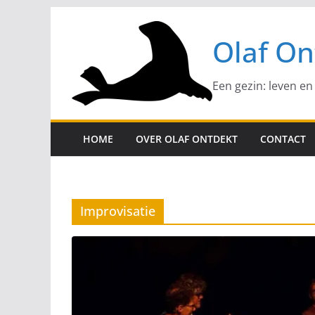
Ga
naar
Olaf On
de
inhoud
Een gezin: leven en
HOME
OVER OLAF ONTDEKT
CONTACT
Improvisatie