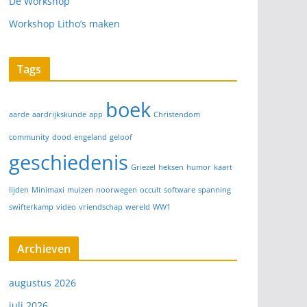
De Workshop
Workshop Litho’s maken
Tags
boek
aarde
aardrijkskunde
app
Christendom
community
dood
engeland
geloof
geschiedenis
Griezel
heksen
humor
kaart
lijden
Minimaxi
muizen
noorwegen
occult
software
spanning
swifterkamp
video
vriendschap
wereld
WW1
Archieven
augustus 2026
juli 2026