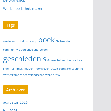
De Workshop
Workshop Litho’s maken
Tags
boek
aarde
aardrijkskunde
app
Christendom
community
dood
engeland
geloof
geschiedenis
Griezel
heksen
humor
kaart
lijden
Minimaxi
muizen
noorwegen
occult
software
spanning
swifterkamp
video
vriendschap
wereld
WW1
Archieven
augustus 2026
juli 2026