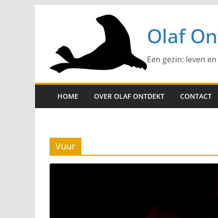
Ga
naar
Olaf On
de
inhoud
Een gezin: leven en
HOME
OVER OLAF ONTDEKT
CONTACT
Vuur