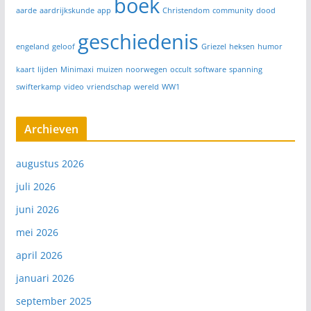
boek
aarde
aardrijkskunde
app
Christendom
community
dood
geschiedenis
engeland
geloof
Griezel
heksen
humor
kaart
lijden
Minimaxi
muizen
noorwegen
occult
software
spanning
swifterkamp
video
vriendschap
wereld
WW1
Archieven
augustus 2026
juli 2026
juni 2026
mei 2026
april 2026
januari 2026
september 2025