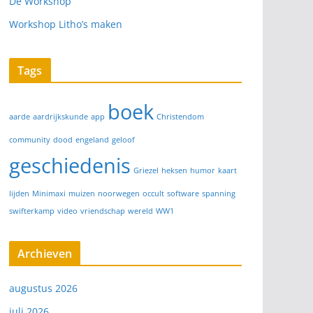
De Workshop
Workshop Litho’s maken
Tags
boek
aarde
aardrijkskunde
app
Christendom
community
dood
engeland
geloof
geschiedenis
Griezel
heksen
humor
kaart
lijden
Minimaxi
muizen
noorwegen
occult
software
spanning
swifterkamp
video
vriendschap
wereld
WW1
Archieven
augustus 2026
juli 2026