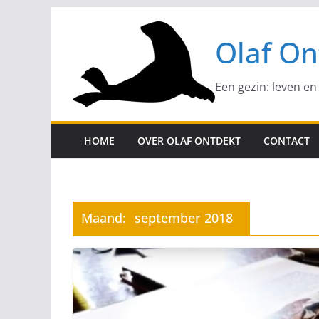
Ga
naar
Olaf On
de
inhoud
Een gezin: leven en
HOME
OVER OLAF ONTDEKT
CONTACT
Maand:
september 2018