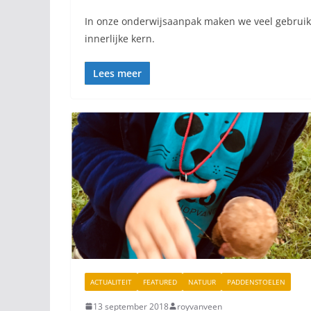
In onze onderwijsaanpak maken we veel gebruik 
innerlijke kern.
Lees meer
ACTUALITEIT
FEATURED
NATUUR
PADDENSTOELEN
13 september 2018
royvanveen