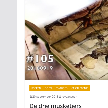
BOEKEN
DOEN
FEATURED
GESCHIEDENIS
20 september 2018
royvanveen
De drie musketiers