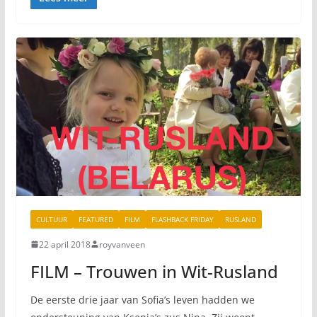
CULTUUR
FEATURED
FILM
FLASHBACK FRIDAY
RUSLAND
22 april 2018
royvanveen
FILM – Trouwen in Wit-Rusland
De eerste drie jaar van Sofia’s leven hadden we