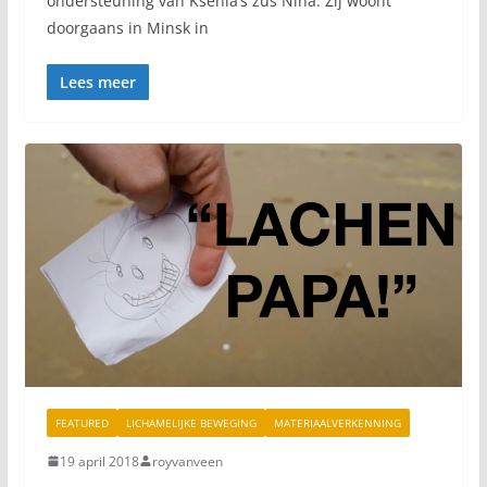
ondersteuning van Ksenia’s zus Nina. Zij woont
doorgaans in Minsk in
Lees meer
FEATURED
LICHAMELIJKE BEWEGING
MATERIAALVERKENNING
19 april 2018
royvanveen