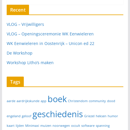
Recent
VLOG – Vrijwilligers
VLOG – Openingsceremonie WK Eenwieleren
WK Eenwieleren in Oostenrijk – Unicon ed 22
De Workshop
Workshop Litho’s maken
Tags
boek
aarde
aardrijkskunde
app
Christendom
community
dood
geschiedenis
engeland
geloof
Griezel
heksen
humor
kaart
lijden
Minimaxi
muizen
noorwegen
occult
software
spanning