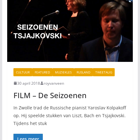
CULTUUR
FEATURED
MUZIEKLES
RUSLAND
TWEETALIG
30 april 2018
royvanveen
FILM – De Seizoenen
In Zwolle trad de Russische pianist Yaroslav Kolpakoff
op. Hij speelde stukken van Liszt, Bach en Tsjajkovski.
Tijdens het stuk
Lees meer