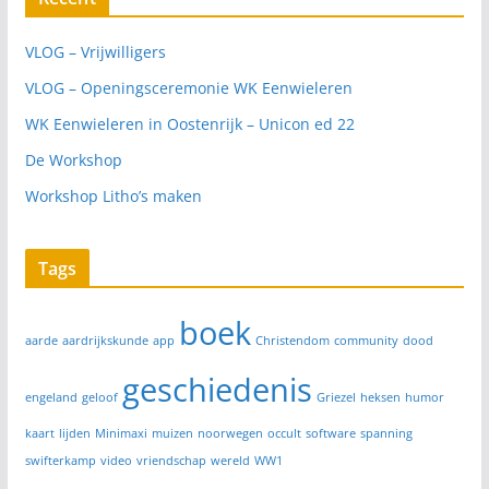
VLOG – Vrijwilligers
VLOG – Openingsceremonie WK Eenwieleren
WK Eenwieleren in Oostenrijk – Unicon ed 22
De Workshop
Workshop Litho’s maken
Tags
boek
aarde
aardrijkskunde
app
Christendom
community
dood
geschiedenis
engeland
geloof
Griezel
heksen
humor
kaart
lijden
Minimaxi
muizen
noorwegen
occult
software
spanning
swifterkamp
video
vriendschap
wereld
WW1