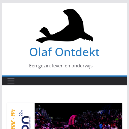
Ga
naar
de
inhoud
Olaf Ontdekt
Een gezin: leven en onderwijs