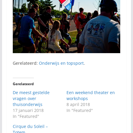
Gerelateerd:
Onderwijs en topsport
.
Gerelateerd
De meest gestelde
Een weekend theater en
vragen over
workshops
thuisonderwijs
8 april 2018
17 januari 2018
In "Featured"
In "Featured"
Cirque du Soleil –
Totem