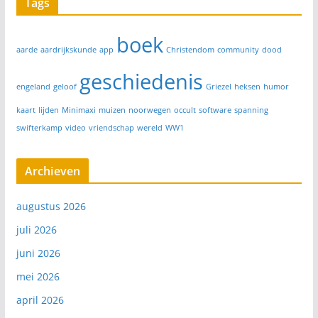
Tags
boek
aarde
aardrijkskunde
app
Christendom
community
dood
geschiedenis
engeland
geloof
Griezel
heksen
humor
kaart
lijden
Minimaxi
muizen
noorwegen
occult
software
spanning
swifterkamp
video
vriendschap
wereld
WW1
Archieven
augustus 2026
juli 2026
juni 2026
mei 2026
april 2026