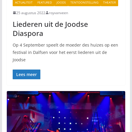
ACTUALITEIT
FEATURED
JOODS
TENTOONSTELLING
THEATER
25 augustus 2022
royvanveen
Liederen uit de Joodse
Diaspora
Op 4 September speelt de moeder des huizes op een
festival in Dalfsen voor het eerst liederen uit de
Joodse
Lees meer