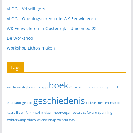
VLOG – Vrijwilligers
VLOG – Openingsceremonie WK Eenwieleren
WK Eenwieleren in Oostenrijk – Unicon ed 22
De Workshop
Workshop Litho’s maken
Tags
boek
aarde
aardrijkskunde
app
Christendom
community
dood
geschiedenis
engeland
geloof
Griezel
heksen
humor
kaart
lijden
Minimaxi
muizen
noorwegen
occult
software
spanning
swifterkamp
video
vriendschap
wereld
WW1