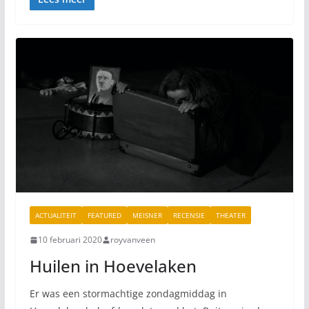
ACTUALITEIT
FEATURED
MEISNER
RECENSIE
THEATER
10 februari 2020
royvanveen
Huilen in Hoevelaken
Er was een stormachtige zondagmiddag in