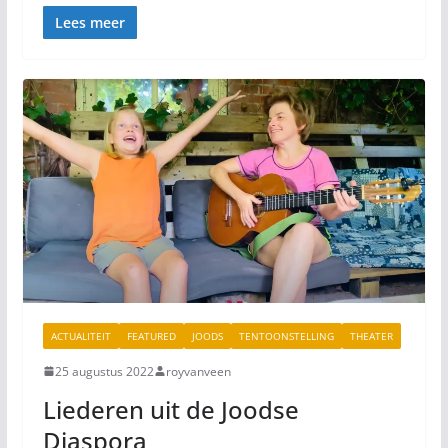
Lees meer
ACTUALITEIT
FEATURED
JOODS
TENTOONSTELLING
THEATER
25 augustus 2022
royvanveen
Liederen uit de Joodse
Diaspora