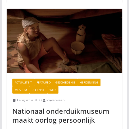
ACTUALITEIT
FEATURED
GESCHIEDENIS
HERDENKING
MUSEUM
RECENSIE
WO2
3 augustus 2022
royvanveen
Nationaal onderduikmuseum
maakt oorlog persoonlijk