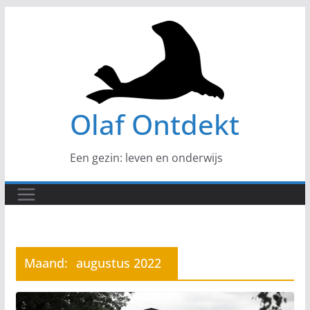
Ga
naar
de
inhoud
Olaf Ontdekt
Een gezin: leven en onderwijs
Maand:
augustus 2022