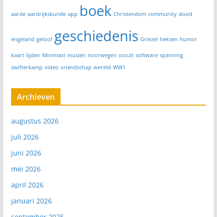
boek
aarde
aardrijkskunde
app
Christendom
community
dood
geschiedenis
engeland
geloof
Griezel
heksen
humor
kaart
lijden
Minimaxi
muizen
noorwegen
occult
software
spanning
swifterkamp
video
vriendschap
wereld
WW1
Archieven
augustus 2026
juli 2026
juni 2026
mei 2026
april 2026
januari 2026
september 2025