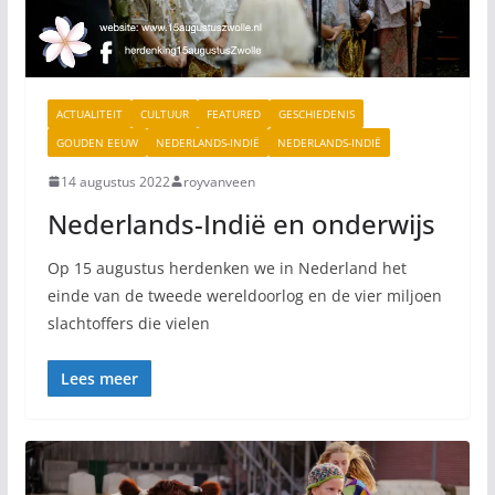
ACTUALITEIT
CULTUUR
FEATURED
GESCHIEDENIS
GOUDEN EEUW
NEDERLANDS-INDIË
NEDERLANDS-INDIË
14 augustus 2022
royvanveen
Nederlands-Indië en onderwijs
Op 15 augustus herdenken we in Nederland het
einde van de tweede wereldoorlog en de vier miljoen
slachtoffers die vielen
Lees meer