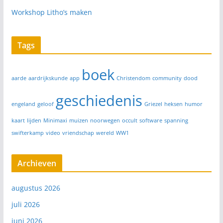
Workshop Litho’s maken
Tags
boek
aarde
aardrijkskunde
app
Christendom
community
dood
geschiedenis
engeland
geloof
Griezel
heksen
humor
kaart
lijden
Minimaxi
muizen
noorwegen
occult
software
spanning
swifterkamp
video
vriendschap
wereld
WW1
Archieven
augustus 2026
juli 2026
juni 2026