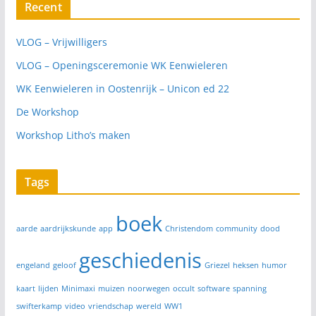
Recent
VLOG – Vrijwilligers
VLOG – Openingsceremonie WK Eenwieleren
WK Eenwieleren in Oostenrijk – Unicon ed 22
De Workshop
Workshop Litho’s maken
Tags
boek
aarde
aardrijkskunde
app
Christendom
community
dood
geschiedenis
engeland
geloof
Griezel
heksen
humor
kaart
lijden
Minimaxi
muizen
noorwegen
occult
software
spanning
swifterkamp
video
vriendschap
wereld
WW1