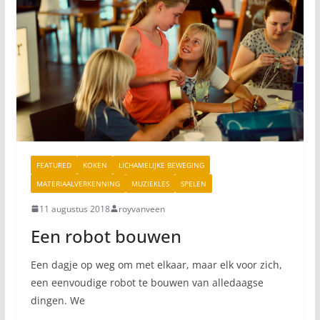
FEATURED
KOKEN
LICHAMELIJKE BEWEGING
MATERIAALVERKENNING
MUZIEKLES
SPELEN
11 augustus 2018
royvanveen
Een robot bouwen
Een dagje op weg om met elkaar, maar elk voor zich,
een eenvoudige robot te bouwen van alledaagse
dingen. We