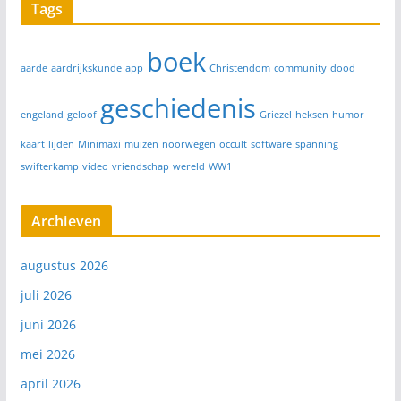
Tags
boek
aarde
aardrijkskunde
app
Christendom
community
dood
geschiedenis
engeland
geloof
Griezel
heksen
humor
kaart
lijden
Minimaxi
muizen
noorwegen
occult
software
spanning
swifterkamp
video
vriendschap
wereld
WW1
Archieven
augustus 2026
juli 2026
juni 2026
mei 2026
april 2026