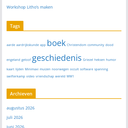
Workshop Litho’s maken
Tags
boek
aarde
aardrijkskunde
app
Christendom
community
dood
geschiedenis
engeland
geloof
Griezel
heksen
humor
kaart
lijden
Minimaxi
muizen
noorwegen
occult
software
spanning
swifterkamp
video
vriendschap
wereld
WW1
Archieven
augustus 2026
juli 2026
juni 2026