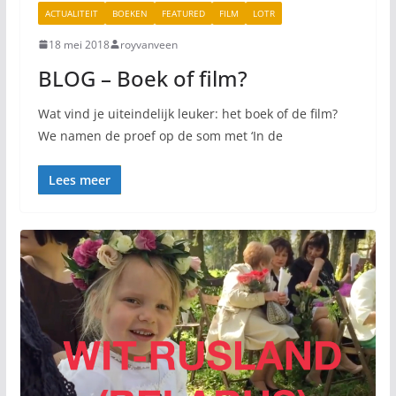
ACTUALITEIT
BOEKEN
FEATURED
FILM
LOTR
18 mei 2018
royvanveen
BLOG – Boek of film?
Wat vind je uiteindelijk leuker: het boek of de film?
We namen de proef op de som met ‘In de
Lees meer