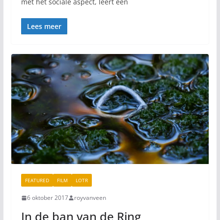
met het sociale aspect, leert een
Lees meer
FEATURED
FILM
LOTR
6 oktober 2017
royvanveen
In de ban van de Ring