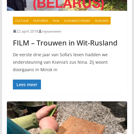
CULTUUR
FEATURED
FILM
FLASHBACK FRIDAY
RUSLAND
22 april 2018
royvanveen
FILM – Trouwen in Wit-Rusland
De eerste drie jaar van Sofia’s leven hadden we
ondersteuning van Ksenia’s zus Nina. Zij woont
doorgaans in Minsk in
Lees meer