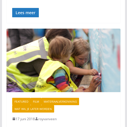
Lees meer
FEATURED
FILM
MATERIAALVERKENNING
WAT WIL JE LATER WORDEN
17 juni 2018
royvanveen