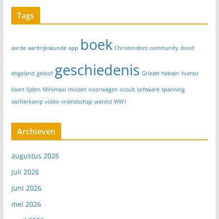
Tags
boek
aarde
aardrijkskunde
app
Christendom
community
dood
geschiedenis
engeland
geloof
Griezel
heksen
humor
kaart
lijden
Minimaxi
muizen
noorwegen
occult
software
spanning
swifterkamp
video
vriendschap
wereld
WW1
Archieven
augustus 2026
juli 2026
juni 2026
mei 2026