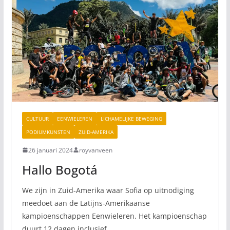
CULTUUR
EENWIELEREN
LICHAMELIJKE BEWEGING
PODIUMKUNSTEN
ZUID-AMERIKA
26 januari 2024
royvanveen
Hallo Bogotá
We zijn in Zuid-Amerika waar Sofia op uitnodiging
meedoet aan de Latijns-Amerikaanse
kampioenschappen Eenwieleren. Het kampioenschap
duurt 12 dagen inclusief