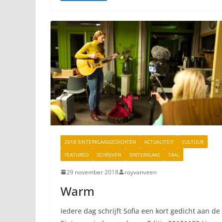
2018 SINTERKLAASGEDICHTEN
ACTUALITEIT
CULTUUR
FEATURED
SCHRIJVEN
SINTERKLAAS
TAAL
29 november 2018
royvanveen
Warm
Iedere dag schrijft Sofia een kort gedicht aan de