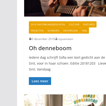
2018 SINTERKLAASGEDICHTEN
CULTUUR
FEATURED
PROJECTEN
SCHRIJVEN
SINTERKLAAS
TAAL
3 december 2018
royvanveen
Oh denneboom
Iedere dag schrijft Sofia een kort gedicht aan de
Sint, voor in haar schoen. Editie 20181203 Liev
Sint, Vandaag
Lees meer