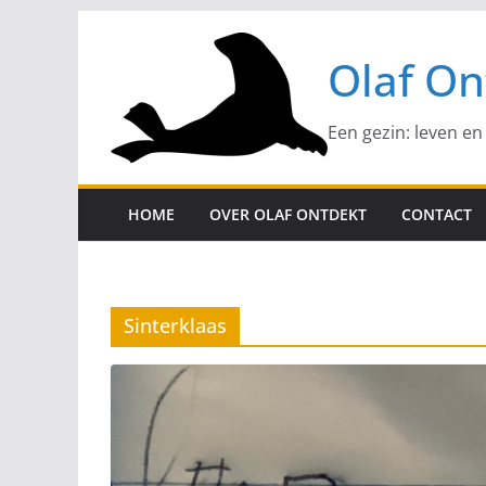
Ga
naar
Olaf On
de
inhoud
Een gezin: leven en
HOME
OVER OLAF ONTDEKT
CONTACT
Sinterklaas