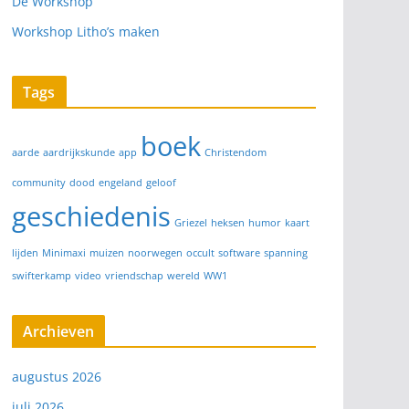
De Workshop
Workshop Litho’s maken
Tags
boek
aarde
aardrijkskunde
app
Christendom
community
dood
engeland
geloof
geschiedenis
Griezel
heksen
humor
kaart
lijden
Minimaxi
muizen
noorwegen
occult
software
spanning
swifterkamp
video
vriendschap
wereld
WW1
Archieven
augustus 2026
juli 2026