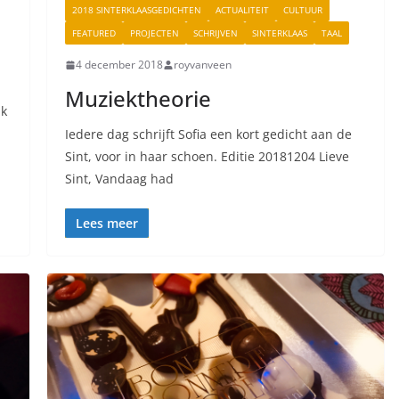
2018 SINTERKLAASGEDICHTEN
ACTUALITEIT
CULTUUR
FEATURED
PROJECTEN
SCHRIJVEN
SINTERKLAAS
TAAL
4 december 2018
royvanveen
Muziektheorie
uk
Iedere dag schrijft Sofia een kort gedicht aan de
Sint, voor in haar schoen. Editie 20181204 Lieve
Sint, Vandaag had
Lees meer