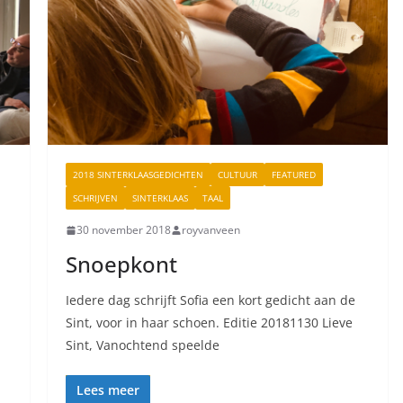
2018 SINTERKLAASGEDICHTEN
CULTUUR
FEATURED
SCHRIJVEN
SINTERKLAAS
TAAL
30 november 2018
royvanveen
Snoepkont
Iedere dag schrijft Sofia een kort gedicht aan de
Sint, voor in haar schoen. Editie 20181130 Lieve
Sint, Vanochtend speelde
Lees meer