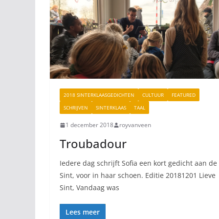
2018 SINTERKLAASGEDICHTEN
CULTUUR
FEATURED
SCHRIJVEN
SINTERKLAAS
TAAL
1 december 2018
royvanveen
Troubadour
Iedere dag schrijft Sofia een kort gedicht aan de
Sint, voor in haar schoen. Editie 20181201 Lieve
Sint, Vandaag was
Lees meer