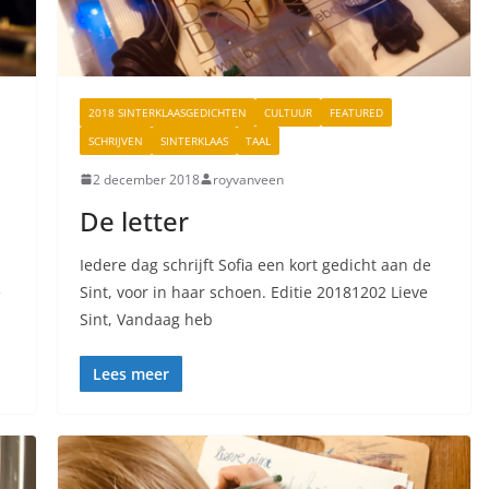
2018 SINTERKLAASGEDICHTEN
CULTUUR
FEATURED
SCHRIJVEN
SINTERKLAAS
TAAL
2 december 2018
royvanveen
De letter
Iedere dag schrijft Sofia een kort gedicht aan de
e
Sint, voor in haar schoen. Editie 20181202 Lieve
Sint, Vandaag heb
Lees meer