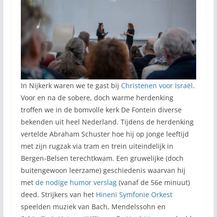
In Nijkerk waren we te gast bij
Christenen voor Israël
.
Voor en na de sobere, doch warme herdenking
troffen we in de bomvolle kerk De Fontein diverse
bekenden uit heel Nederland. Tijdens de herdenking
vertelde Abraham Schuster hoe hij op jonge leeftijd
met zijn rugzak via tram en trein uiteindelijk in
Bergen-Belsen terechtkwam. Een gruwelijke (doch
buitengewoon leerzame) geschiedenis waarvan hij
met
de nodige humor verslag
(vanaf de 56e minuut)
deed. Strijkers van het
Hineni Symfonie Orkest
speelden muziek van Bach, Mendelssohn en