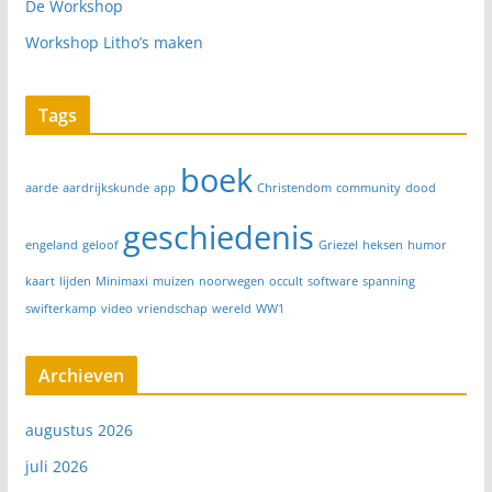
De Workshop
Workshop Litho’s maken
Tags
boek
aarde
aardrijkskunde
app
Christendom
community
dood
geschiedenis
engeland
geloof
Griezel
heksen
humor
kaart
lijden
Minimaxi
muizen
noorwegen
occult
software
spanning
swifterkamp
video
vriendschap
wereld
WW1
Archieven
augustus 2026
juli 2026