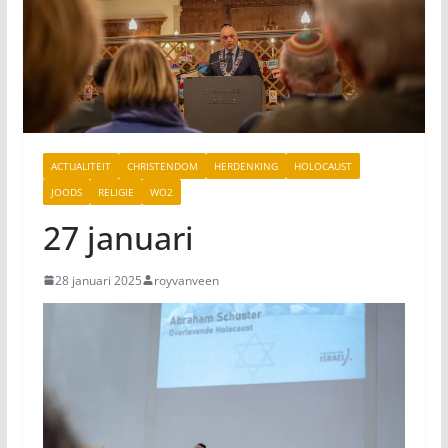
ACTUALITEIT
CHRISTENDOM
HERDENKING
HOLOCAUST
JOODS
RELIGIE
WO2
27 januari
28 januari 2025
royvanveen